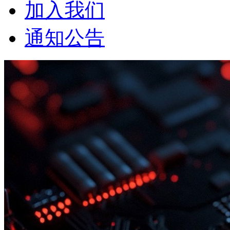
加入我们
通知公告