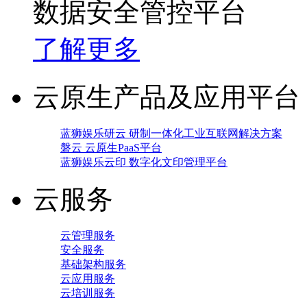
数据安全管控平台
了解更多
云原生产品及应用平台
蓝狮娱乐研云 研制一体化工业互联网解决方案
磐云 云原生PaaS平台
蓝狮娱乐云印 数字化文印管理平台
云服务
云管理服务
安全服务
基础架构服务
云应用服务
云培训服务