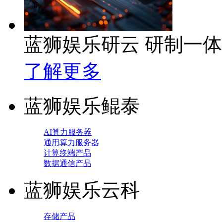
蓝狮娱乐研云 研制一
了解更多
蓝狮娱乐鲲泰
AI算力服务器
通用算力服务器
计算终端产品
数据通信产品
蓝狮娱乐云科
存储产品