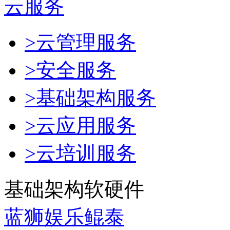
云服务
>云管理服务
>安全服务
>基础架构服务
>云应用服务
>云培训服务
基础架构软硬件
蓝狮娱乐鲲泰