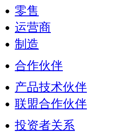
零售
运营商
制造
合作伙伴
产品技术伙伴
联盟合作伙伴
投资者关系