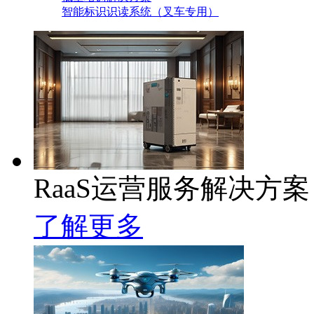
智能标识识读系统（叉车专用）
RaaS运营服务解决方案
了解更多