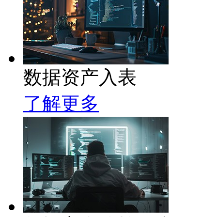
数据资产入表
了解更多